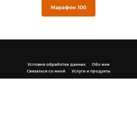
Марафон 100
Условия обработки данных
Обо мне
Связаться со мной
Услуги и продукты
ИП Соковых Ирина Сергеевна
ИНН 482105195867
ОГРН 317502700081721
Наверх