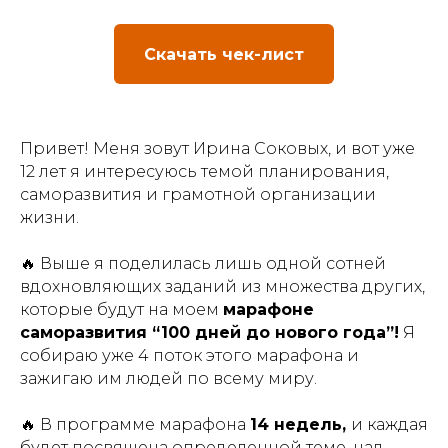
Скачать чек-лист
Привет! Меня зовут Ирина Соковых, и вот уже
12 лет я интересуюсь темой планирования,
саморазвития и грамотной организации
жизни.
🔥 Выше я поделилась лишь одной сотней
вдохновляющих заданий из множества других,
которые будут на моем
марафоне
саморазвития “100 дней до нового года”!
Я
собираю уже 4 поток этого марафона и
зажигаю им людей по всему миру.
🔥 В программе марафона
14 недель,
и каждая
будет посвящена определенной теме, над